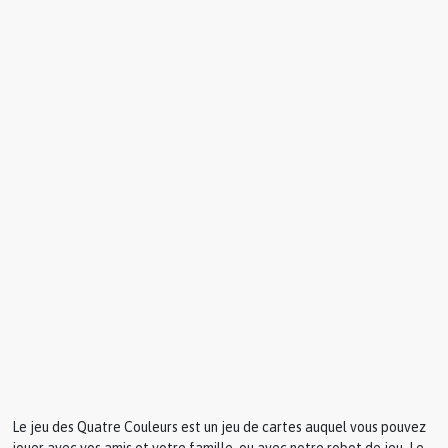
Le jeu des Quatre Couleurs est un jeu de cartes auquel vous pouvez