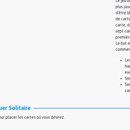
Le jeu d
plus jou
d'être l
de carte
carte, d
sept car
premièr
Le but e
commenç
Le
hau
ex
Se
Se
ca
er Solitaire
pour placer les cartes où vous désirez.