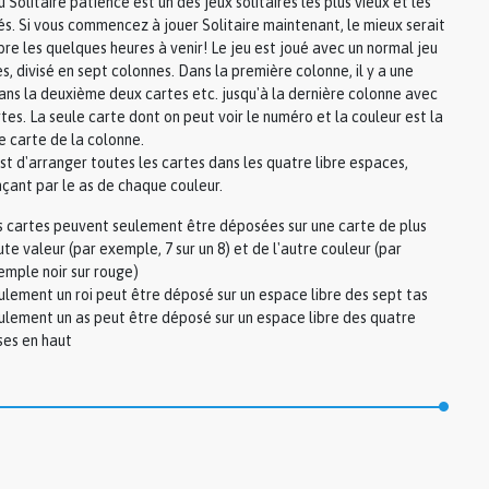
u Solitaire patience est un des jeux solitaires les plus vieux et les
és. Si vous commencez à jouer Solitaire maintenant, le mieux serait
ibre les quelques heures à venir! Le jeu est joué avec un normal jeu
s, divisé en sept colonnes. Dans la première colonne, il y a une
ans la deuxième deux cartes etc. jusqu'à la dernière colonne avec
tes. La seule carte dont on peut voir le numéro et la couleur est la
e carte de la colonne.
st d'arranger toutes les cartes dans les quatre libre espaces,
ant par le as de chaque couleur.
s cartes peuvent seulement être déposées sur une carte de plus
te valeur (par exemple, 7 sur un 8) et de l'autre couleur (par
emple noir sur rouge)
ulement un roi peut être déposé sur un espace libre des sept tas
ulement un as peut être déposé sur un espace libre des quatre
ses en haut