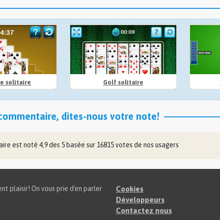
e solitaire
Golf solitaire
commentaire, dites-nous votre note!
taire
est noté
4,9
des
5
basée sur
16815
votes de nos usagers
t plaisir! On vous prie d'en parler
Cookies
Développeurs
Contactez nous