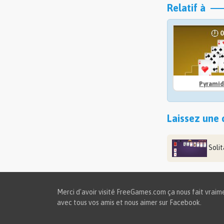
Relatif à
Pyramid
Laissez une 
Soli
Merci d'avoir visité FreeGames.com ça nous fait vraimen
avec tous vos amis et nous aimer sur Facebook.