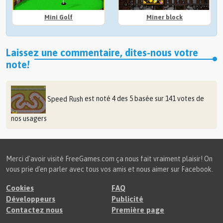
Mini Golf
Miner block
Laissez une commentaire, dites-nous votre
note!
Speed Rush
est noté
4
des
5
basée sur
141
votes de
nos usagers
Merci d'avoir visité FreeGames.com ça nous fait vraiment plaisir! On
vous prie d'en parler avec tous vos amis et nous aimer sur Facebook.
Cookies
FAQ
Développeurs
Publicité
Contactez nous
Première page