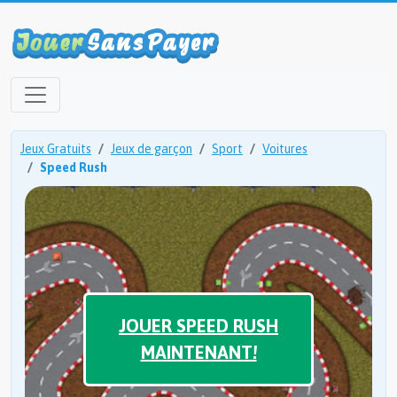
Jeux Gratuits
Jeux de garçon
Sport
Voitures
Speed Rush
JOUER SPEED RUSH
MAINTENANT!