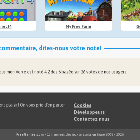
nect4
My Free Farm
G
commentaire, dites-nous votre note!
lis mon Verre
est noté
4,2
des
5
basée sur
26
votes de nos usagers
t plaisir! On vous prie d'en parler
Cookies
Développeurs
Contactez nous
FreeGames.com
- 10+ années des jeux gratuits en ligne 2008 - 2026