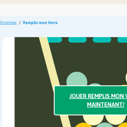
Stratégie
Remplis mon Verre
JOUER REMPLIS MON 
MAINTENANT!