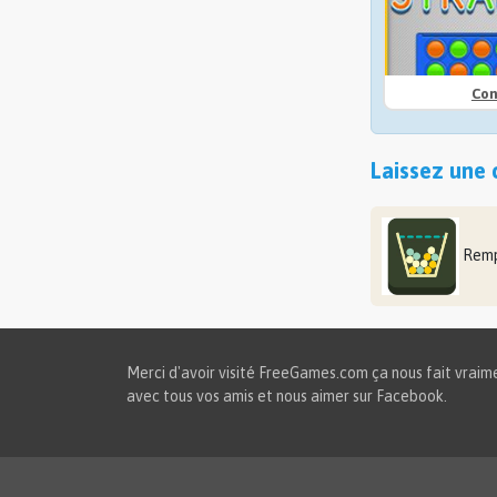
Con
Laissez une 
Remp
Merci d'avoir visité FreeGames.com ça nous fait vraimen
avec tous vos amis et nous aimer sur Facebook.