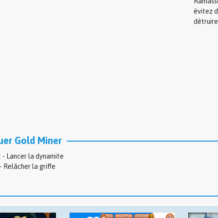
Ramassez
évitez d
détruir
er Gold Miner
t - Lancer la dynamite
- Relâcher la griffe