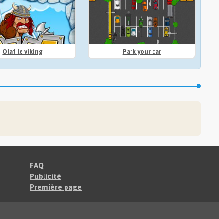
Olaf le viking
Park your car
FAQ
Publicité
Première page