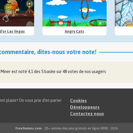
d'or Las Vegas
Angry Cats
commentaire, dites-nous votre note!
 Miner
est noté
4,1
des
5
basée sur
48
votes de nos usagers
t plaisir! On vous prie d'en parler
Cookies
Développeurs
Contactez nous
FreeGames.com
- 10+ années des jeux gratuits en ligne 2008 - 2026