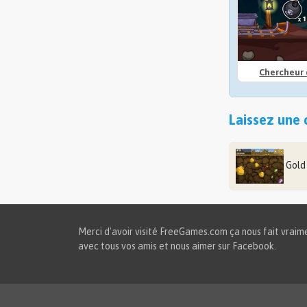
Chercheur 
Laissez une 
Gold
Merci d'avoir visité FreeGames.com ça nous fait vraimen
avec tous vos amis et nous aimer sur Facebook.