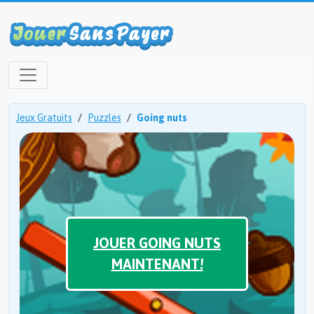
Jeux Gratuits
Puzzles
Going nuts
JOUER GOING NUTS
MAINTENANT!