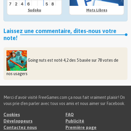
Sudoku
Mots Libres
Laissez une commentaire, dites-nous votre
note!
Going nuts
est noté
4,2
des
5
basée sur
78
votes de
nos usagers
Merci d'avoir visité FreeGames.com ça nous fait vraiment plaisir! On
vous prie d'en parler avec tous vos amis et nous aimer sur Facebook.
Cookies
FAQ
Développeurs
Publicité
Contactez nous
Première page