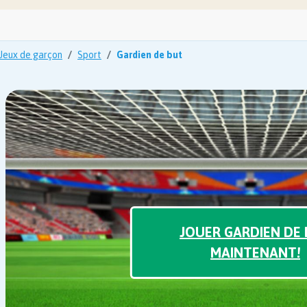
Jeux de garçon
Sport
Gardien de but
JOUER GARDIEN DE
MAINTENANT!