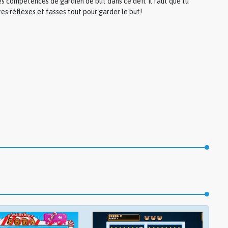
s compétences de gardien de but dans ce défi. Il faut que tu
 tes réflexes et fasses tout pour garder le but!