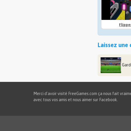
Flipp
Laissez une 
Gard
Merci d'avoir visité FreeGames.com ça nous fait vraimen
avec tous vos amis et nous aimer sur Facebook.