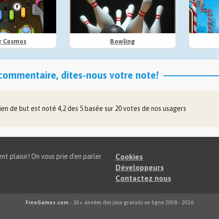
er Cosmos
Bowling
commentaire, dites-nous votre note!
ien de but
est noté
4,2
des
5
basée sur
20
votes de nos usagers
t plaisir! On vous prie d'en parler
Cookies
Développeurs
Contactez nous
FreeGames.com
- 10+ années des jeux gratuits en ligne 2008 - 2026