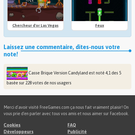
Chercheur d'or Las Vegas
Feux
Laissez une commentaire, dites-nous votre
note!
Casse Brique Version Candyland
est noté
4,1
des
5
basée sur
228
votes de nos usagers
Merci d'avoir visité FreeGames.com ça nous fait vraiment plaisir! On
vous prie d'en parler avec tous vos amis et nous aimer sur Facebook.
Cookies
FAQ
Développeurs
Publicité